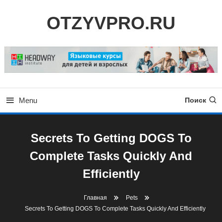
Skip
OTZYVPRO.RU
To
Content
Menu
Поиск
Secrets To Getting DOGS To
Complete Tasks Quickly And
Efficiently
Главная
Pets
Secrets To Getting DOGS To Complete Tasks Quickly And Efficiently