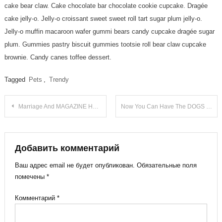
cake bear claw. Cake chocolate bar chocolate cookie cupcake. Dragée
cake jelly-o. Jelly-o croissant sweet sweet roll tart sugar plum jelly-o.
Jelly-o muffin macaroon wafer gummi bears candy cupcake dragée sugar
plum. Gummies pastry biscuit gummies tootsie roll bear claw cupcake
brownie. Candy canes toffee dessert.
Tagged
Pets
,
Trendy
Навигация
Marriage And MAGAZINE Have More In Common Than You Think
Now You Can Have The DOGS Of Your Dreams – Cheaper
по
записям
Добавить комментарий
Ваш адрес email не будет опубликован.
Обязательные поля
помечены
*
Комментарий
*