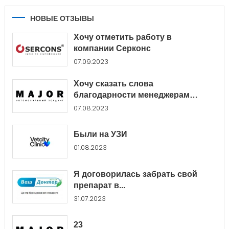
НОВЫЕ ОТЗЫВЫ
Хочу отметить работу в
компании Серконс
07.09.2023
Хочу сказать слова
благодарности менеджерам
Major...
07.08.2023
Были на УЗИ
01.08.2023
Я договорилась забрать свой
препарат в...
31.07.2023
23