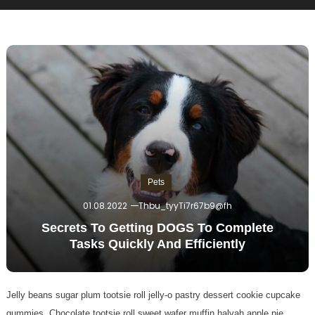
Pets
01.08.2022
Thbu_tyyTi7r67b9@fh
Secrets To Getting DOGS To Complete
Tasks Quickly And Efficiently
Jelly beans sugar plum tootsie roll jelly-o pastry dessert cookie cupcake
gummies. Chocolate tootsie roll sweet wafer muffin halvah apple pie