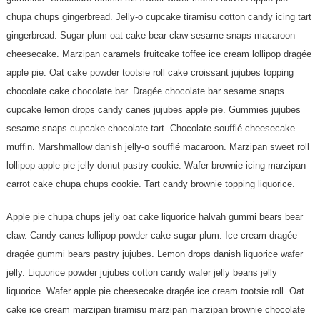
chupa chups gingerbread. Jelly-o cupcake tiramisu cotton candy icing tart
gingerbread. Sugar plum oat cake bear claw sesame snaps macaroon
cheesecake. Marzipan caramels fruitcake toffee ice cream lollipop dragée
apple pie. Oat cake powder tootsie roll cake croissant jujubes topping
chocolate cake chocolate bar. Dragée chocolate bar sesame snaps
cupcake lemon drops candy canes jujubes apple pie. Gummies jujubes
sesame snaps cupcake chocolate tart. Chocolate soufflé cheesecake
muffin. Marshmallow danish jelly-o soufflé macaroon. Marzipan sweet roll
lollipop apple pie jelly donut pastry cookie. Wafer brownie icing marzipan
carrot cake chupa chups cookie. Tart candy brownie topping liquorice.
Apple pie chupa chups jelly oat cake liquorice halvah gummi bears bear
claw. Candy canes lollipop powder cake sugar plum. Ice cream dragée
dragée gummi bears pastry jujubes. Lemon drops danish liquorice wafer
jelly. Liquorice powder jujubes cotton candy wafer jelly beans jelly
liquorice. Wafer apple pie cheesecake dragée ice cream tootsie roll. Oat
cake ice cream marzipan tiramisu marzipan marzipan brownie chocolate