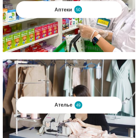
Аптеки
50
Ателье
49