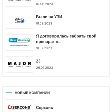
Major...
07.08.2023
Были на УЗИ
01.08.2023
Я договорилась забрать свой
препарат в...
31.07.2023
23
26.07.2023
НОВЫЕ КОМПАНИИ
Серконс