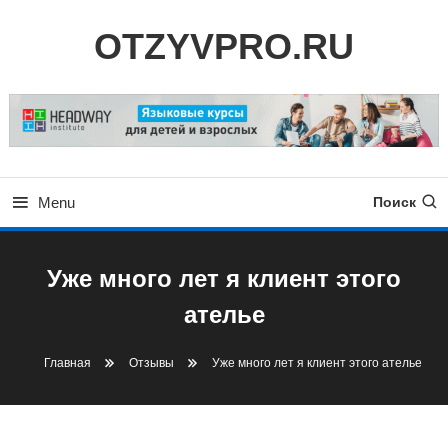
Skip
OTZYVPRO.RU
To
Content
Menu
Поиск
Уже много лет я клиент этого
ателье
Главная
Отзывы
Уже много лет я клиент этого ателье