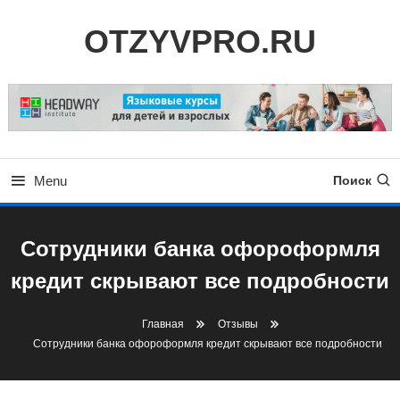
Skip
OTZYVPRO.RU
To
Content
Menu
Поиск
Сотрудники банка офороформля
кредит скрывают все подробности
Главная
Отзывы
Сотрудники банка офороформля кредит скрывают все подробности