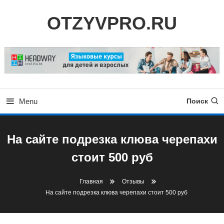
Skip
OTZYVPRO.RU
To
Content
Menu
Поиск
На сайте подрезка клюва черепахи
стоит 500 руб
Главная
Отзывы
На сайте подрезка клюва черепахи стоит 500 руб