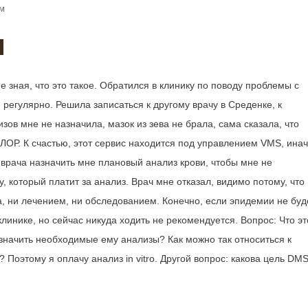
м
 зная, что это такое. Обратился в клинику по поводу проблемы с
 регулярно. Решила записаться к другому врачу в Среденке, к
ов мне не назначила, мазок из зева не брала, сама сказала, что
 ЛОР. К счастью, этот сервис находится под управлением VMS, ина
 врача назначить мне плановый анализ крови, чтобы мне не
у, который платит за анализ. Врач мне отказал, видимо потому, что
 ни лечением, ни обследованием. Конечно, если эпидемии не буде
линике, но сейчас никуда ходить не рекомендуется. Вопрос: Что эт
азначить необходимые ему анализы? Как можно так относиться к
Поэтому я оплачу анализ in vitro. Другой вопрос: какова цель DMS