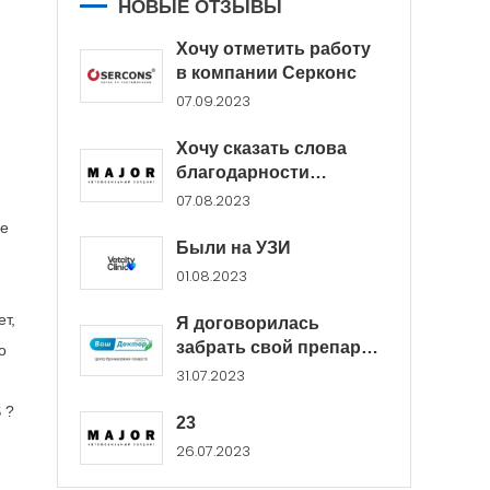
НОВЫЕ ОТЗЫВЫ
Хочу отметить работу
в компании Серконс
07.09.2023
Хочу сказать слова
благодарности
менеджерам Major...
07.08.2023
че
Были на УЗИ
01.08.2023
т,
Я договорилась
забрать свой препарат
о
в...
31.07.2023
 ?
23
26.07.2023