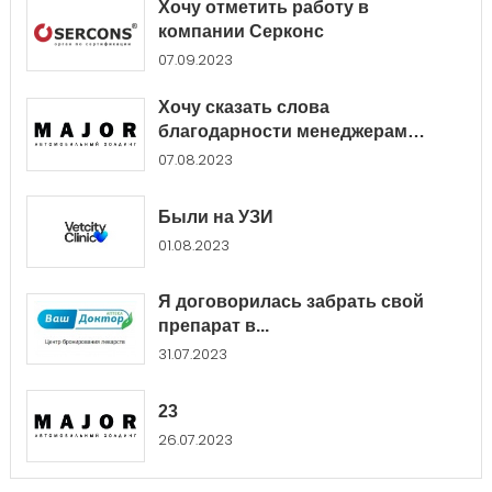
Хочу отметить работу в
компании Серконс
07.09.2023
Хочу сказать слова
благодарности менеджерам
Major...
07.08.2023
Были на УЗИ
01.08.2023
Я договорилась забрать свой
препарат в...
31.07.2023
23
26.07.2023