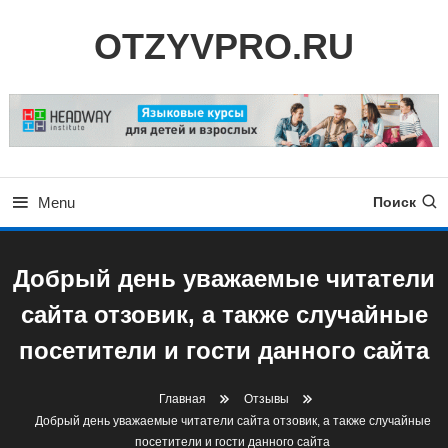
Skip
OTZYVPRO.RU
To
Content
Menu
Поиск
Добрый день уважаемые читатели
сайта отзовик, а также случайные
посетители и гости данного сайта
Главная
Отзывы
Добрый день уважаемые читатели сайта отзовик, а также случайные
посетители и гости данного сайта