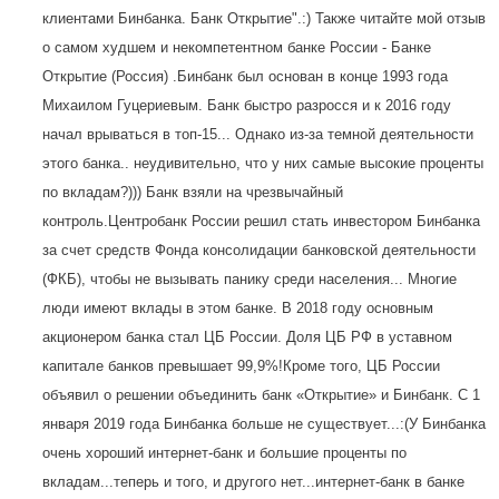
клиентами Бинбанка. Банк Открытие".:) Также читайте мой отзыв
о самом худшем и некомпетентном банке России - Банке
Открытие (Россия) .Бинбанк был основан в конце 1993 года
Михаилом Гуцериевым. Банк быстро разросся и к 2016 году
начал врываться в топ-15... Однако из-за темной деятельности
этого банка.. неудивительно, что у них самые высокие проценты
по вкладам?))) Банк взяли на чрезвычайный
контроль.Центробанк России решил стать инвестором Бинбанка
за счет средств Фонда консолидации банковской деятельности
(ФКБ), чтобы не вызывать панику среди населения... Многие
люди имеют вклады в этом банке. В 2018 году основным
акционером банка стал ЦБ России. Доля ЦБ РФ в уставном
капитале банков превышает 99,9%!Кроме того, ЦБ России
объявил о решении объединить банк «Открытие» и Бинбанк. С 1
января 2019 года Бинбанка больше не существует...:(У Бинбанка
очень хороший интернет-банк и большие проценты по
вкладам...теперь и того, и другого нет...интернет-банк в банке