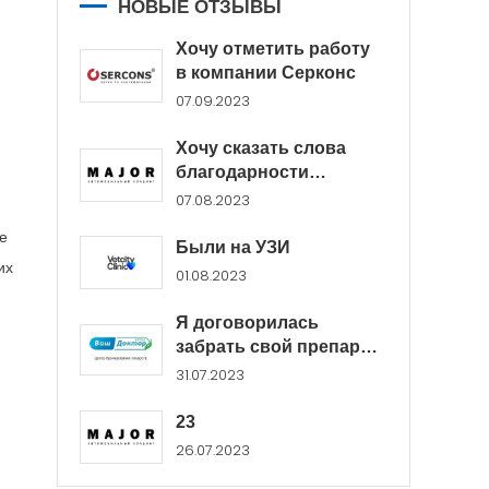
НОВЫЕ ОТЗЫВЫ
Хочу отметить работу
в компании Серконс
07.09.2023
Хочу сказать слова
благодарности
менеджерам Major...
07.08.2023
е
Были на УЗИ
их
01.08.2023
Я договорилась
забрать свой препарат
в...
31.07.2023
23
26.07.2023