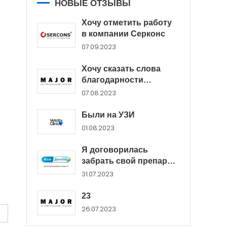
НОВЫЕ ОТЗЫВЫ
Хочу отметить работу
в компании Серконс
07.09.2023
Хочу сказать слова
благодарности
менеджерам Major...
07.08.2023
Были на УЗИ
01.08.2023
Я договорилась
забрать свой препарат
в...
31.07.2023
23
26.07.2023