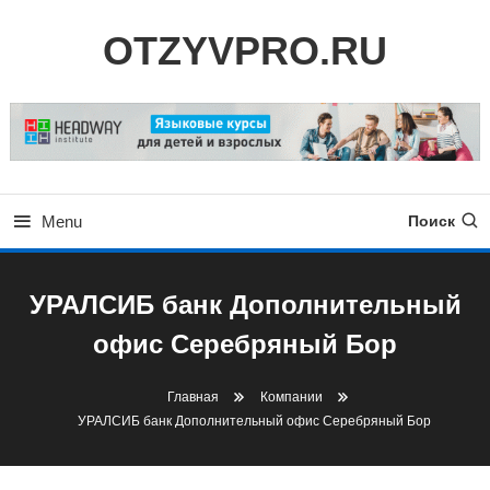
Skip
OTZYVPRO.RU
To
Content
Menu
Поиск
УРАЛСИБ банк Дополнительный
офис Серебряный Бор
Главная
Компании
УРАЛСИБ банк Дополнительный офис Серебряный Бор