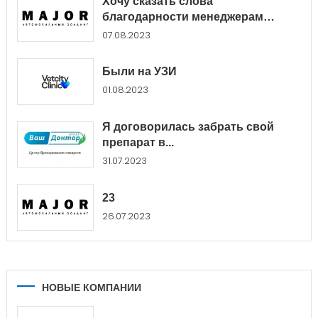
Хочу сказать слова
благодарности менеджерам
Major...
07.08.2023
Были на УЗИ
01.08.2023
Я договорилась забрать свой
препарат в...
31.07.2023
23
26.07.2023
НОВЫЕ КОМПАНИИ