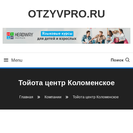
Skip
OTZYVPRO.RU
To
Content
Menu
Поиск
Тойота центр Коломенское
Главная
Компании
Тойота центр Коломенское