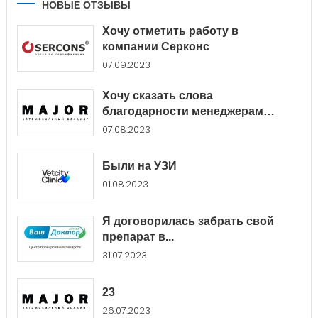
НОВЫЕ ОТЗЫВЫ
Хочу отметить работу в
компании Серконс
07.09.2023
Хочу сказать слова
благодарности менеджерам
Major...
07.08.2023
Были на УЗИ
01.08.2023
Я договорилась забрать свой
препарат в...
31.07.2023
23
26.07.2023