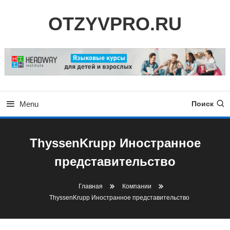
Skip
OTZYVPRO.RU
To
Content
Menu
Поиск
ThyssenKrupp Иностранное
представительство
Главная
Компании
ThyssenKrupp Иностранное представительство