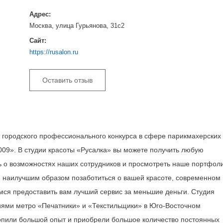
Адрес:
Москва, улица Гурьянова, 31с2
Сайт:
https://rusalon.ru
Оставить отзыв
 городского профессионального конкурса в сфере парикмахерских
009». В студии красоты «Русалка» вы можете получить любую
ть о возможностях наших сотрудников и просмотреть наше портфол
м наилучшим образом позаботиться о вашей красоте, современном
мся предоставить вам лучший сервис за меньшие деньги. Студия
циями метро «Печатники» и «Текстильщики» в Юго-Восточном
опили большой опыт и приобрели большое количество постоянных