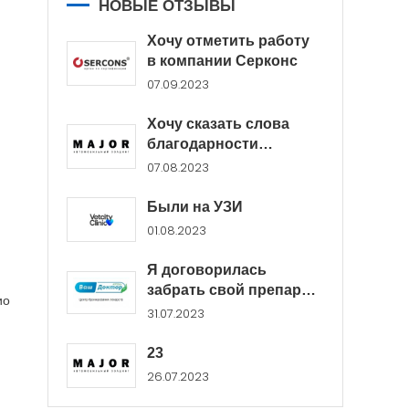
НОВЫЕ ОТЗЫВЫ
Хочу отметить работу
в компании Серконс
07.09.2023
Хочу сказать слова
благодарности
менеджерам Major...
07.08.2023
Были на УЗИ
01.08.2023
Я договорилась
забрать свой препарат
ио
в...
31.07.2023
23
26.07.2023