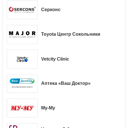
Серконс
Toyota Центр Сокольники
Vetcity Clinic
Аптека «Ваш Доктор»
Му-Му