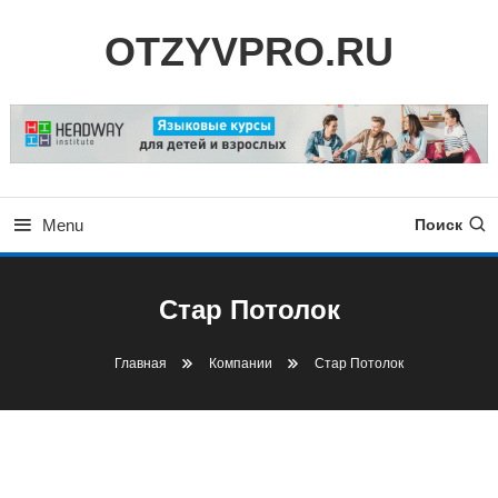
Skip
OTZYVPRO.RU
To
Content
Menu
Поиск
Стар Потолок
Главная
Компании
Стар Потолок