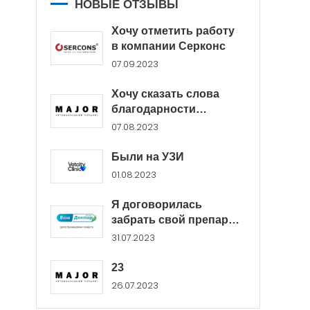
НОВЫЕ ОТЗЫВЫ
Хочу отметить работу
в компании Серконс
07.09.2023
Хочу сказать слова
благодарности
менеджерам Major...
07.08.2023
Были на УЗИ
01.08.2023
Я договорилась
забрать свой препарат
в...
31.07.2023
23
26.07.2023