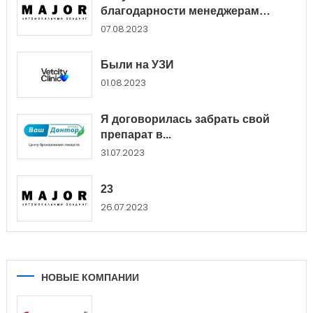
благодарности менеджерам
Major...
07.08.2023
Были на УЗИ
01.08.2023
Я договорилась забрать свой
препарат в...
31.07.2023
23
26.07.2023
НОВЫЕ КОМПАНИИ