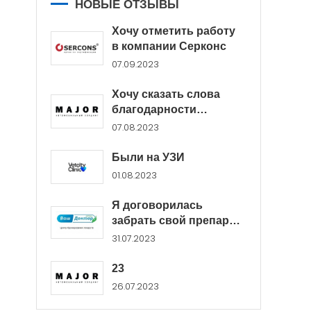
НОВЫЕ ОТЗЫВЫ
Хочу отметить работу
в компании Серконс
07.09.2023
Хочу сказать слова
благодарности
менеджерам Major...
07.08.2023
Были на УЗИ
01.08.2023
я
Я договорилась
забрать свой препарат
в...
31.07.2023
23
26.07.2023