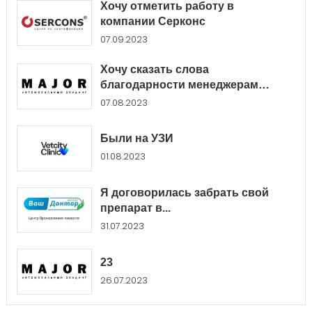
Хочу отметить работу в
компании Серконс
07.09.2023
Хочу сказать слова
благодарности менеджерам
Major...
07.08.2023
Были на УЗИ
01.08.2023
Я договорилась забрать свой
препарат в...
31.07.2023
23
26.07.2023