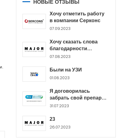
НОВЫЕ ОТЗЫВЫ
Хочу отметить работу
в компании Серконс
07.09.2023
Хочу сказать слова
благодарности
менеджерам Major...
07.08.2023
и.
Были на УЗИ
01.08.2023
Я договорилась
забрать свой препарат
в...
31.07.2023
23
26.07.2023