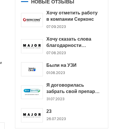
НОВЫЕ ОТЗЫВЫ
Хочу отметить работу
в компании Серконс
07.09.2023
Хочу сказать слова
благодарности
менеджерам Major...
07.08.2023
и
Были на УЗИ
01.08.2023
Я договорилась
забрать свой препарат
в...
31.07.2023
23
26.07.2023