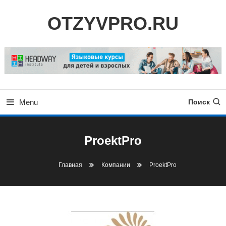
Skip
OTZYVPRO.RU
To
Content
Menu
Поиск
ProektPro
Главная
Компании
ProektPro