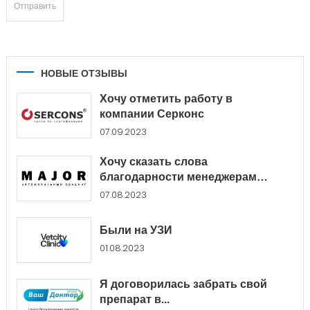
НОВЫЕ ОТЗЫВЫ
Хочу отметить работу в
компании Серконс
07.09.2023
Хочу сказать слова
благодарности менеджерам
Major...
07.08.2023
Были на УЗИ
01.08.2023
Я договорилась забрать свой
препарат в...