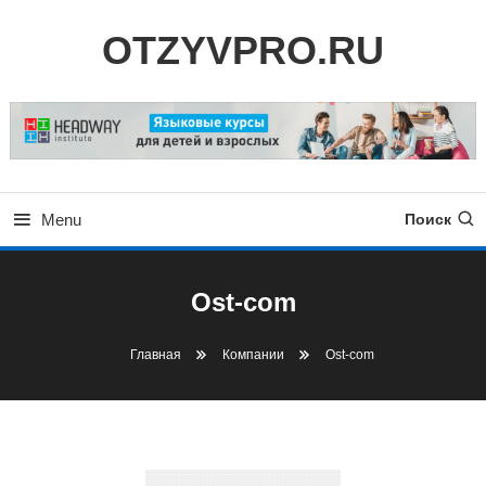
Skip
OTZYVPRO.RU
To
Content
Menu
Поиск
Ost-com
Главная
Компании
Ost-com