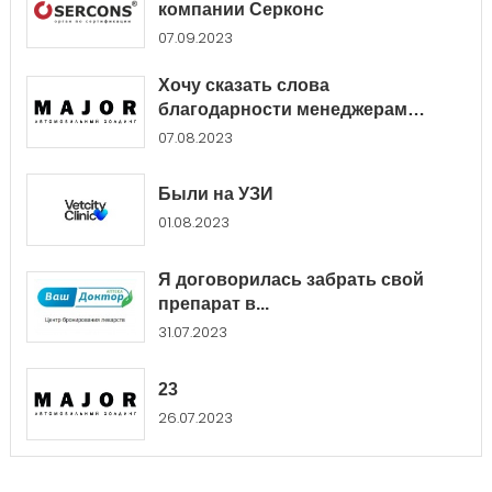
компании Серконс
07.09.2023
Хочу сказать слова
благодарности менеджерам
Major...
07.08.2023
Были на УЗИ
01.08.2023
Я договорилась забрать свой
препарат в...
31.07.2023
23
26.07.2023