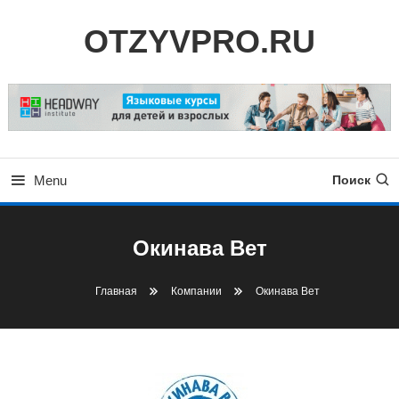
Skip
OTZYVPRO.RU
To
Content
Menu
Поиск
Окинава Вет
Главная
Компании
Окинава Вет