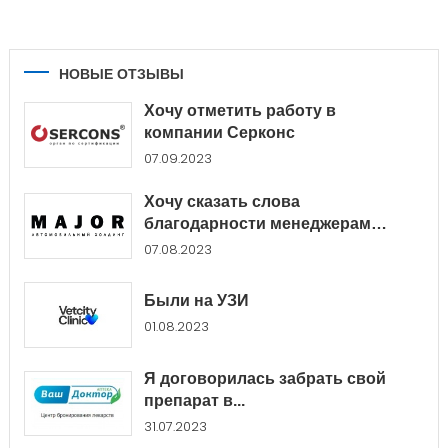
НОВЫЕ ОТЗЫВЫ
Хочу отметить работу в
компании Серконс
07.09.2023
Хочу сказать слова
благодарности менеджерам
Major...
07.08.2023
Были на УЗИ
01.08.2023
Я договорилась забрать свой
препарат в...
31.07.2023