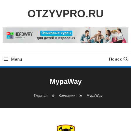
Skip
OTZYVPRO.RU
To
Content
Menu
Поиск
МураWay
Главная
Компании
МураWay