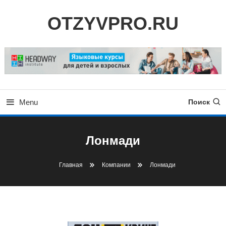
Skip
OTZYVPRO.RU
To
Content
Menu
Поиск
Лонмади
Главная
Компании
Лонмади