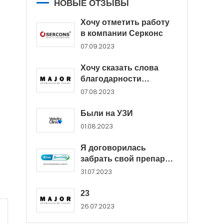
НОВЫЕ ОТЗЫВЫ
Хочу отметить работу
в компании Серконс
07.09.2023
Хочу сказать слова
благодарности
менеджерам Major...
07.08.2023
Были на УЗИ
01.08.2023
Я договорилась
забрать свой препарат
в...
31.07.2023
23
26.07.2023