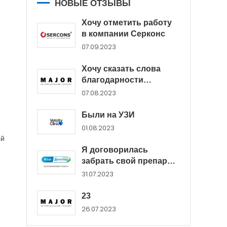
НОВЫЕ ОТЗЫВЫ
Хочу отметить работу
в компании Серконс
07.09.2023
Хочу сказать слова
благодарности
менеджерам Major...
07.08.2023
Были на УЗИ
01.08.2023
ый
Я договорилась
забрать свой препарат
в...
31.07.2023
23
26.07.2023