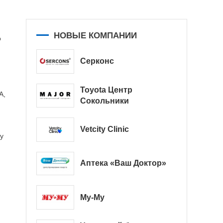
НОВЫЕ КОМПАНИИ
о
Серконс
Toyota Центр
А,
Сокольники
Vetcity Clinic
у
Аптека «Ваш Доктор»
Му-Му