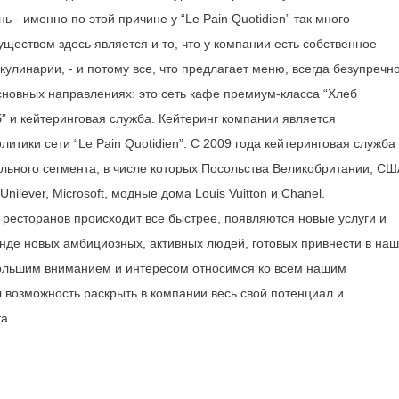
- именно по этой причине у “Le Pain Quotidien” так много
ществом здесь является и то, что у компании есть собственное
улинарии, - и потому все, что предлагает меню, всегда безупречн
сновных направлениях: это сеть кафе премиум-класса “Хлеб
” и кейтеринговая служба. Кейтеринг компании является
тики сети “Le Pain Quotidien”. С 2009 года кейтеринговая служба
льного сегмента, в числе которых Посольства Великобритании, СШ
 Unilever, Microsoft, модные дома Louis Vuitton и Chanel.
 ресторанов происходит все быстрее, появляются новые услуги и
анде новых амбициозных, активных людей, готовых привнести в наш
большим вниманием и интересом относимся ко всем нашим
 возможность раскрыть в компании весь свой потенциал и
 роста.