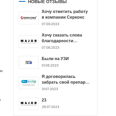
НОВЫЕ ОТЗЫВЫ
Хочу отметить работу
в компании Серконс
07.09.2023
Хочу сказать слова
благодарности
менеджерам Major...
07.08.2023
Были на УЗИ
01.08.2023
м.
Я договорилась
забрать свой препарат
в...
31.07.2023
и
23
26.07.2023