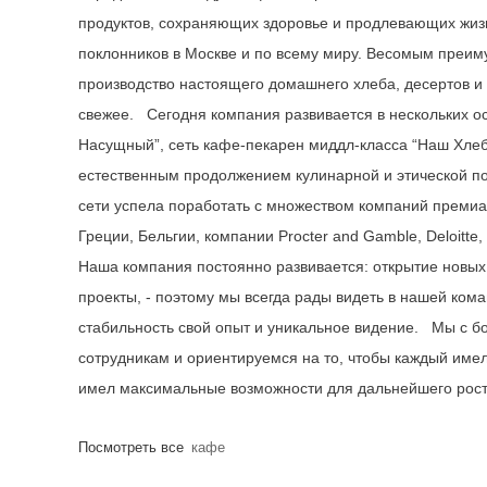
продуктов, сохраняющих здоровье и продлевающих жизнь 
поклонников в Москве и по всему миру. Весомым преиму
производство настоящего домашнего хлеба, десертов и к
свежее. Сегодня компания развивается в нескольких о
Насущный”, сеть кафе-пекарен миддл-класса “Наш Хлеб
естественным продолжением кулинарной и этической поли
сети успела поработать с множеством компаний премиа
Греции, Бельгии, компании Procter and Gamble, Deloitte,
Наша компания постоянно развивается: открытие новых
проекты, - поэтому мы всегда рады видеть в нашей ком
стабильность свой опыт и уникальное видение. Мы с 
сотрудникам и ориентируемся на то, чтобы каждый имел
имел максимальные возможности для дальнейшего
Посмотреть все
кафе