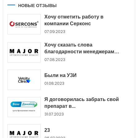
НОВЫЕ ОТЗЫВЫ
Хочу отметить работу в
компании Серконс
07.09.2023
Хочу сказать слова
благодарности менеджерам
Major...
07.08.2023
Были на УЗИ
01.08.2023
Я договорилась забрать свой
препарат в...
31.07.2023
23