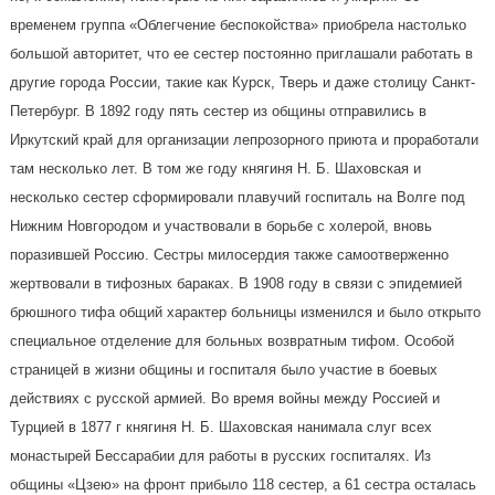
временем группа «Облегчение беспокойства» приобрела настолько
большой авторитет, что ее сестер постоянно приглашали работать в
другие города России, такие как Курск, Тверь и даже столицу Санкт-
Петербург. В 1892 году пять сестер из общины отправились в
Иркутский край для организации лепрозорного приюта и проработали
там несколько лет. В том же году княгиня Н. Б. Шаховская и
несколько сестер сформировали плавучий госпиталь на Волге под
Нижним Новгородом и участвовали в борьбе с холерой, вновь
поразившей Россию. Сестры милосердия также самоотверженно
жертвовали в тифозных бараках. В 1908 году в связи с эпидемией
брюшного тифа общий характер больницы изменился и было открыто
специальное отделение для больных возвратным тифом. Особой
страницей в жизни общины и госпиталя было участие в боевых
действиях с русской армией. Во время войны между Россией и
Турцией в 1877 г княгиня Н. Б. Шаховская нанимала слуг всех
монастырей Бессарабии для работы в русских госпиталях. Из
общины «Цзею» на фронт прибыло 118 сестер, а 61 сестра осталась