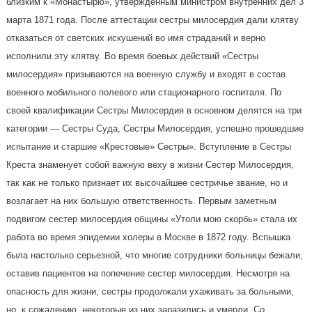
близким к «Монастырю», утвержденным министром внутренних дел 3
марта 1871 года. После аттестации сестры милосердия дали клятву
отказаться от светских искушений во имя страданий и верно
исполнили эту клятву. Во время боевых действий «Сестры
милосердия» призываются на военную службу и входят в состав
военного мобильного полевого или стационарного госпиталя. По
своей квалификации Сестры Милосердия в основном делятся на три
категории — Сестры Суда, Сестры Милосердия, успешно прошедшие
испытание и старшие «Крестовые» Сестры». Вступление в Сестры
Креста знаменует собой важную веху в жизни Сестер Милосердия,
так как не только признает их высочайшее сестричье звание, но и
возлагает на них большую ответственность. Первым заметным
подвигом сестер милосердия общины «Утоли мою скорбь» стала их
работа во время эпидемии холеры в Москве в 1872 году. Вспышка
была настолько серьезной, что многие сотрудники больницы бежали,
оставив пациентов на попечение сестер милосердия. Несмотря на
опасность для жизни, сестры продолжали ухаживать за больными,
но, к сожалению, некоторые из них заразились и умерли. Со