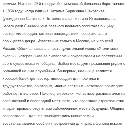
режиме. История 29-й городской клинической больницы берет начало
в 1864 году, когда княгиня Наталья Борисовна Шаховская
(урожденная Святополк-Четвельтинская княгиня Я) основала на
берегу реки Синички близ главного военного госпиталя общину
сестер милосердия, которая впоследствии превратилась в
сообщество добра. Известен не только в Москве, но и по всей
России. Община названа в честь целительной иконы «Утоли мою
скорбь», которая была ее символом и покровителем на протяжении
всего существования общины. Выбор места для проживания рядом с
больницей не был случайным. Во-первых, больница является
хорошей базой для сестер милосердия для практики и
трудоустройства, во-вторых, многие сестры в настоящее время уже
работают в вольере. Наконец, в-третьих, монастырь располагался на
возвышенной и бесплодной местности, что облегчало строительство
и гарантировало отсутствие заболоченных мест в будущем. Община
разрасталась, для нее приобретались новые земли,
восстанавливался особняк (построенный для графа Орлова вскоре