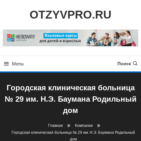
Skip
OTZYVPRO.RU
To
Content
Menu
Поиск
Городская клиническая больница
№ 29 им. Н.Э. Баумана Родильный
дом
Главная
Компании
Городская клиническая больница № 29 им. Н.Э. Баумана Родильный
дом