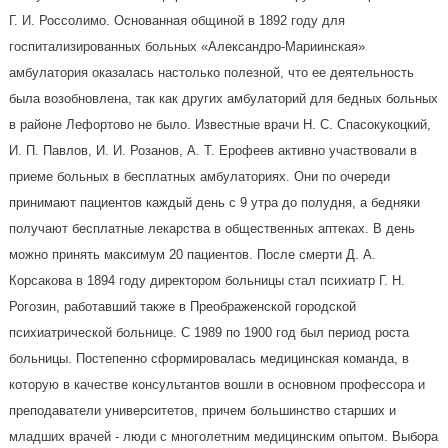
Г. И. Россолимо. Основанная общиной в 1892 году для
госпитализированных больных «Александро-Мариинская»
амбулатория оказалась настолько полезной, что ее деятельность
была возобновлена, так как других амбулаторий для бедных больных
в районе Лефортово не было. Известные врачи Н. С. Спасокукоцкий,
И. П. Павлов, И. И. Розанов, А. Т. Ерофеев активно участвовали в
приеме больных в бесплатных амбулаториях. Они по очереди
принимают пациентов каждый день с 9 утра до полудня, а бедняки
получают бесплатные лекарства в общественных аптеках. В день
можно принять максимум 20 пациентов. После смерти Д. А.
Корсакова в 1894 году директором больницы стал психиатр Г. Н.
Рогозин, работавший также в Преображенской городской
психиатрической больнице. С 1989 по 1900 год был период роста
больницы. Постепенно сформировалась медицинская команда, в
которую в качестве консультантов вошли в основном профессора и
преподаватели университетов, причем большинство старших и
младших врачей - люди с многолетним медицинским опытом. Выбора