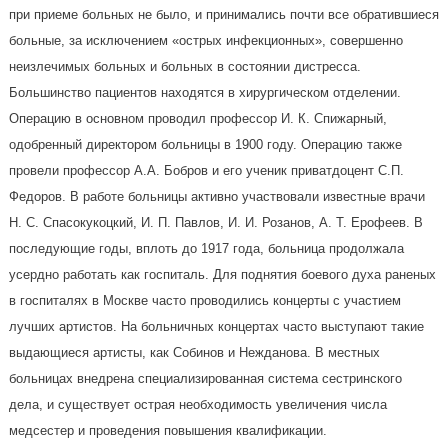
при приеме больных не было, и принимались почти все обратившиеся
больные, за исключением «острых инфекционных», совершенно
неизлечимых больных и больных в состоянии дистресса.
Большинство пациентов находятся в хирургическом отделении.
Операцию в основном проводил профессор И. К. Спижарный,
одобренный директором больницы в 1900 году. Операцию также
провели профессор А.А. Бобров и его ученик приватдоцент С.П.
Федоров. В работе больницы активно участвовали известные врачи
Н. С. Спасокукоцкий, И. П. Павлов, И. И. Розанов, А. Т. Ерофеев. В
последующие годы, вплоть до 1917 года, больница продолжала
усердно работать как госпиталь. Для поднятия боевого духа раненых
в госпиталях в Москве часто проводились концерты с участием
лучших артистов. На больничных концертах часто выступают такие
выдающиеся артисты, как Собинов и Нежданова. В местных
больницах внедрена специализированная система сестринского
дела, и существует острая необходимость увеличения числа
медсестер и проведения повышения квалификации.