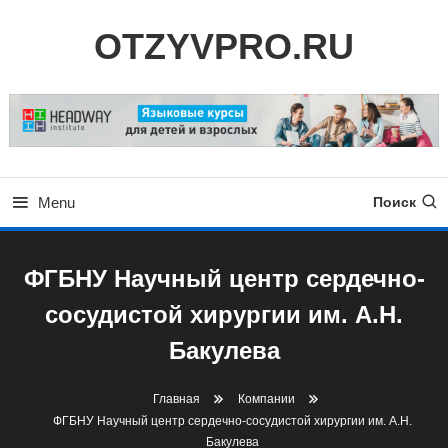
Skip
OTZYVPRO.RU
To
Content
Menu
Поиск
ФГБНУ Научный центр сердечно-
сосудистой хирургии им. А.Н.
Бакулева
Главная
Компании
ФГБНУ Научный центр сердечно-сосудистой хирургии им. А.Н.
Бакулева