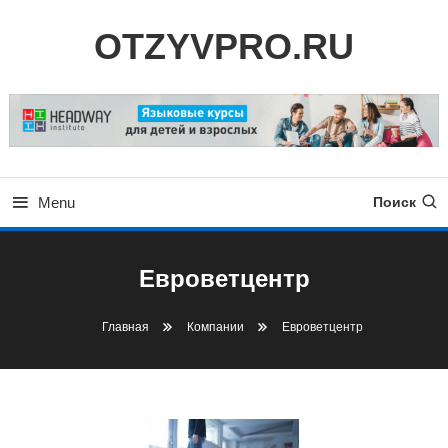
Skip
OTZYVPRO.RU
To
Content
Menu
Поиск
Евроветцентр
Главная
Компании
Евроветцентр