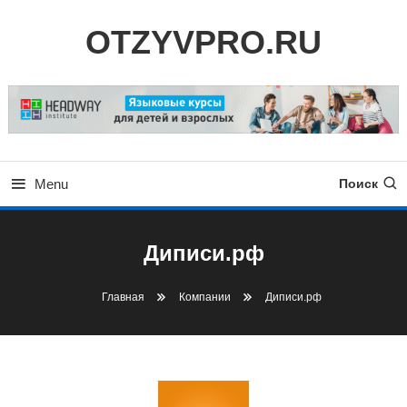
Skip
OTZYVPRO.RU
To
Content
Menu
Поиск
Диписи.рф
Главная
Компании
Диписи.рф