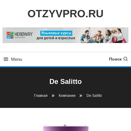
Skip
OTZYVPRO.RU
To
Content
Menu
Поиск
De Salitto
Главная
Компании
De Salitto