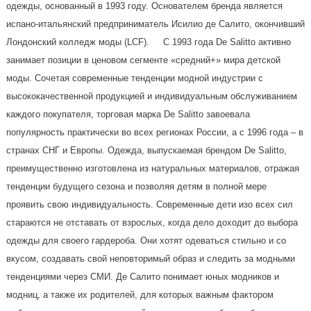
одежды, основанный в 1993 году. Основателем бренда является
испано-итальянский предприниматель Исилио де Салито, окончивший
Лондонский колледж моды (LCF). С 1993 года De Salitto активно
занимает позиции в ценовом сегменте «средний+» мира детской
моды. Сочетая современные тенденции модной индустрии с
высококачественной продукцией и индивидуальным обслуживанием
каждого покупателя, торговая марка De Salitto завоевала
популярность практически во всех регионах России, а с 1996 года – в
странах СНГ и Европы. Одежда, выпускаемая брендом De Salitto,
преимущественно изготовлена ​​из натуральных материалов, отражая
тенденции будущего сезона и позволяя детям в полной мере
проявить свою индивидуальность. Современные дети изо всех сил
стараются не отставать от взрослых, когда дело доходит до выбора
одежды для своего гардероба. Они хотят одеваться стильно и со
вкусом, создавать свой неповторимый образ и следить за модными
тенденциями через СМИ. Де Салито понимает юных модников и
модниц, а также их родителей, для которых важным фактором