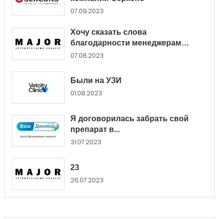
07.09.2023
Хочу сказать слова
благодарности менеджерам
Major...
07.08.2023
Были на УЗИ
01.08.2023
Я договорилась забрать свой
препарат в...
31.07.2023
23
26.07.2023