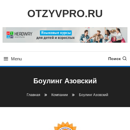
Skip
OTZYVPRO.RU
To
Content
Menu
Поиск
Боулинг Азовский
Главная
Компании
Боулинг Азовский