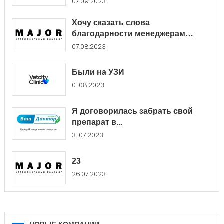
07.09.2023
Хочу сказать слова
благодарности менеджерам
Major...
07.08.2023
Были на УЗИ
01.08.2023
Я договорилась забрать свой
препарат в...
31.07.2023
23
26.07.2023