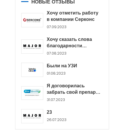
НОВЫЕ ОТЗЫВЫ
Хочу отметить работу
в компании Серконс
07.09.2023
Хочу сказать слова
благодарности
менеджерам Major...
07.08.2023
Были на УЗИ
01.08.2023
Я договорилась
забрать свой препарат
в...
31.07.2023
23
26.07.2023