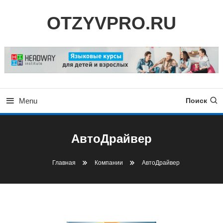
Skip
OTZYVPRO.RU
To
Content
Menu
Поиск
АвтоДрайвер
Главная
Компании
АвтоДрайвер