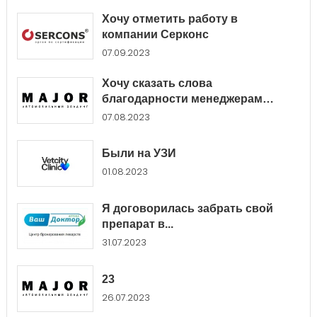
Хочу отметить работу в
компании Серконс
07.09.2023
Хочу сказать слова
благодарности менеджерам
Major...
07.08.2023
Были на УЗИ
01.08.2023
Я договорилась забрать свой
препарат в...
31.07.2023
23
26.07.2023