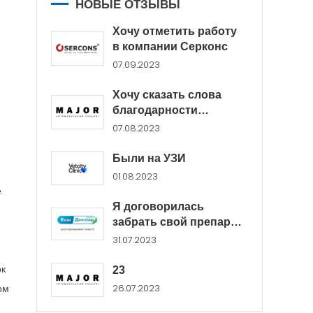
НОВЫЕ ОТЗЫВЫ
Хочу отметить работу
в компании Серконс
07.09.2023
Хочу сказать слова
благодарности
менеджерам Major...
07.08.2023
Были на УЗИ
01.08.2023
е
Я договорилась
забрать свой препарат
в...
31.07.2023
ок
23
26.07.2023
ом