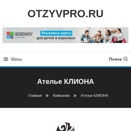
Skip
OTZYVPRO.RU
To
Content
Menu
Поиск
Ателье КЛИОНА
Главная
Компании
Ателье КЛИОНА