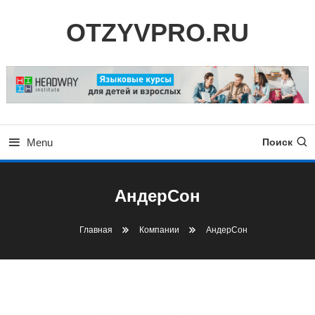
Skip
OTZYVPRO.RU
To
Content
Menu
Поиск
АндерСон
Главная
Компании
АндерСон