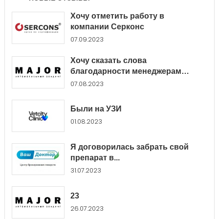
Хочу отметить работу в
компании Серконс
07.09.2023
Хочу сказать слова
благодарности менеджерам
Major...
07.08.2023
Были на УЗИ
01.08.2023
Я договорилась забрать свой
препарат в...
31.07.2023
23
26.07.2023