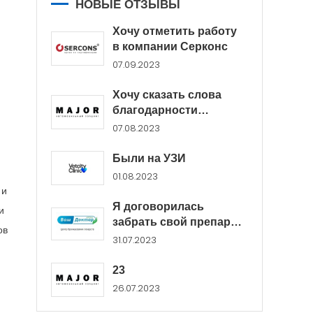
НОВЫЕ ОТЗЫВЫ
Хочу отметить работу
в компании Серконс
07.09.2023
Хочу сказать слова
благодарности
менеджерам Major...
07.08.2023
Были на УЗИ
01.08.2023
 и
Я договорилась
и
забрать свой препарат
ов
в...
31.07.2023
23
26.07.2023