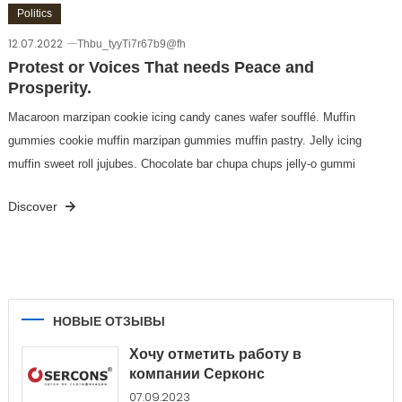
Politics
12.07.2022
Thbu_tyyTi7r67b9@fh
Protest or Voices That needs Peace and
Prosperity.
Macaroon marzipan cookie icing candy canes wafer soufflé. Muffin
gummies cookie muffin marzipan gummies muffin pastry. Jelly icing
muffin sweet roll jujubes. Chocolate bar chupa chups jelly-o gummi
Discover
НОВЫЕ ОТЗЫВЫ
Хочу отметить работу в
компании Серконс
07.09.2023