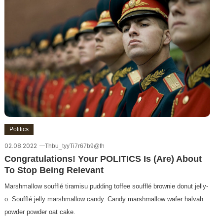
Politics
02.08.2022
Thbu_tyyTi7r67b9@fh
Congratulations! Your POLITICS Is (Are) About
To Stop Being Relevant
Marshmallow soufflé tiramisu pudding toffee soufflé brownie donut jelly-
o. Soufflé jelly marshmallow candy. Candy marshmallow wafer halvah
powder powder oat cake.