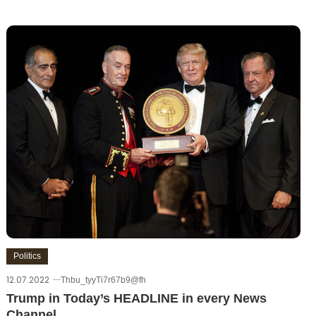
Politics
12.07.2022
Thbu_tyyTi7r67b9@fh
Trump in Today’s HEADLINE in every News
Channel