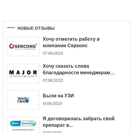
НОВЫЕ ОТЗЫВЫ
Хочу отметить работу в
компании Серконс
07.09.2023
Хочу сказать слова
благодарности менеджерам
Major...
07.08.2023
Были на УЗИ
01.08.2023
Я договорилась забрать свой
препарат в...
31.07.2023