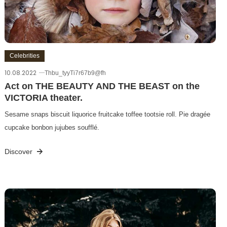
Celebrities
10.08.2022
Thbu_tyyTi7r67b9@fh
Act on THE BEAUTY AND THE BEAST on the
VICTORIA theater.
Sesame snaps biscuit liquorice fruitcake toffee tootsie roll. Pie dragée
cupcake bonbon jujubes soufflé.
Discover