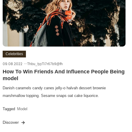
Celebrities
09.08.2022
Thbu_tyyTi7r67b9@fh
How To Win Friends And Influence People Being
model
Danish caramels candy canes jelly-o halvah dessert brownie
marshmallow topping. Sesame snaps oat cake liquorice.
Tagged
Model
Discover